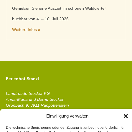
Genießen Sie eine Auszeit im schönen Waldciertel.
buchbar von 4. – 10. Juli 2026
Weitere Infos »
Ferienhof Stanzl
Landfreude Stocker KG
Anna-Maria und Bernd Stocker
Grünbach 9, 3911 Rappottenstein
Waldviertel, Niederösterreich
Einwilligung verwalten
Telefon &
WhatsApp
: +43 2828 8319
Die technische Speicherung oder der Zugang ist unbedingt erforderlich für
E-Mail:
ferienhof@stanzl.at