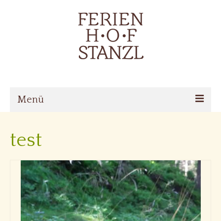
Menü
Home
test
Über den Hof
Zimmer
Angebote
Online buchen