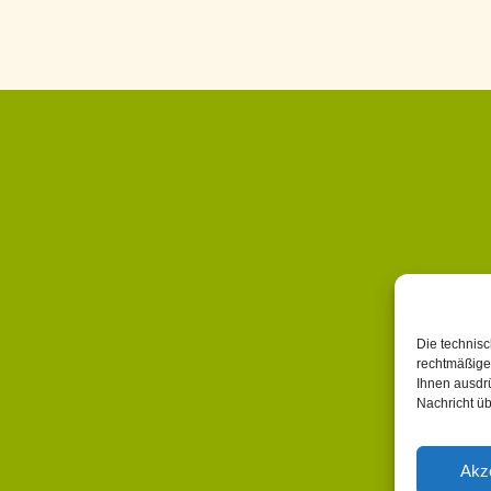
Die technisc
rechtmäßige
Ihnen ausdrü
Nachricht ü
Akz