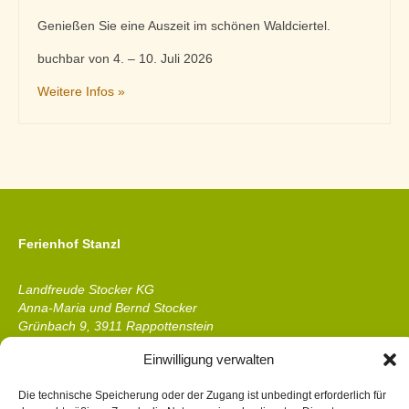
Genießen Sie eine Auszeit im schönen Waldciertel.
buchbar von 4. – 10. Juli 2026
Weitere Infos »
Ferienhof Stanzl
Landfreude Stocker KG
Anna-Maria und Bernd Stocker
Grünbach 9, 3911 Rappottenstein
Waldviertel, Niederösterreich
Einwilligung verwalten
Telefon &
WhatsApp
: +43 2828 8319
Die technische Speicherung oder der Zugang ist unbedingt erforderlich für
E-Mail:
ferienhof@stanzl.at