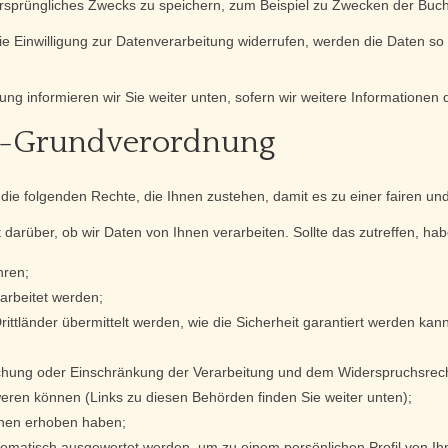
ursprüngliches Zwecks zu speichern, zum Beispiel zu Zwecken der Buc
e Einwilligung zur Datenverarbeitung widerrufen, werden die Daten so r
ung informieren wir Sie weiter unten, sofern wir weitere Informationen
tz-Grundverordnung
die folgenden Rechte, die Ihnen zustehen, damit es zu einer fairen u
 darüber, ob wir Daten von Ihnen verarbeiten. Sollte das zutreffen, ha
hren;
rarbeitet werden;
ittländer übermittelt werden, wie die Sicherheit garantiert werden kann
chung oder Einschränkung der Verarbeitung und dem Widerspruchsrech
weren können (Links zu diesen Behörden finden Sie weiter unten);
Ihnen erhoben haben;
automatisch ausgewertet werden, um zu einem persönlichen Profil von I