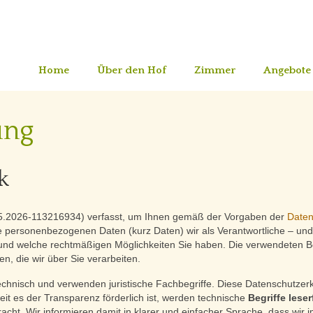
Home
Über den Hof
Zimmer
Angebote
ung
k
05.2026-113216934) verfasst, um Ihnen gemäß der Vorgaben der
Daten
personenbezogenen Daten (kurz Daten) wir als Verantwortliche – und d
 und welche rechtmäßigen Möglichkeiten Sie haben. Die verwendeten Be
n, die wir über Sie verarbeiten.
chnisch und verwenden juristische Fachbegriffe. Diese Datenschutzerk
it es der Transparenz förderlich ist, werden technische
Begriffe leser
cht. Wir informieren damit in klarer und einfacher Sprache, dass wir