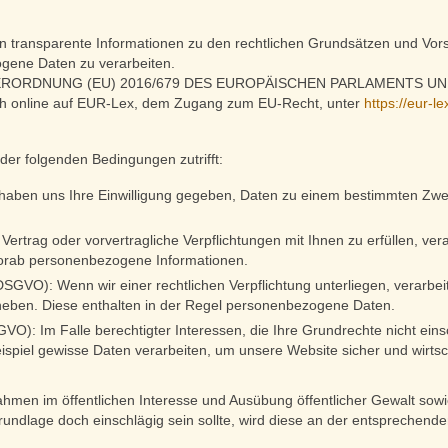
n transparente Informationen zu den rechtlichen Grundsätzen und Vors
gene Daten zu verarbeiten.
 die VERORDNUNG (EU) 2016/679 DES EUROPÄISCHEN PARLAMENTS UND 
ch online auf EUR-Lex, dem Zugang zum EU-Recht, unter
https://eur-l
der folgenden Bedingungen zutrifft:
e haben uns Ihre Einwilligung gegeben, Daten zu einem bestimmten Zwe
Vertrag oder vorvertragliche Verpflichtungen mit Ihnen zu erfüllen, ve
 vorab personenbezogene Informationen.
c DSGVO): Wenn wir einer rechtlichen Verpflichtung unterliegen, verarbei
uheben. Diese enthalten in der Regel personenbezogene Daten.
DSGVO): Im Falle berechtigter Interessen, die Ihre Grundrechte nicht ei
iel gewisse Daten verarbeiten, um unsere Website sicher und wirtscha
en im öffentlichen Interesse und Ausübung öffentlicher Gewalt sowie
grundlage doch einschlägig sein sollte, wird diese an der entsprechend