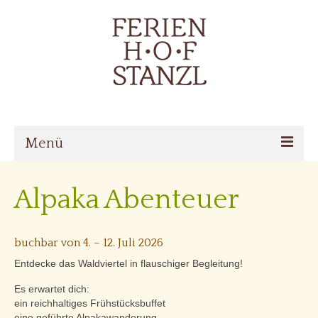
Menü
Home
Alpaka Abenteuer
Über den Hof
Zimmer
buchbar von 4. – 12. Juli 2026
Entdecke das Waldviertel in flauschiger Begleitung!
Angebote
Es erwartet dich:
Online buchen
ein reichhaltiges Frühstücksbuffet
eine geführte Alpakawanderung