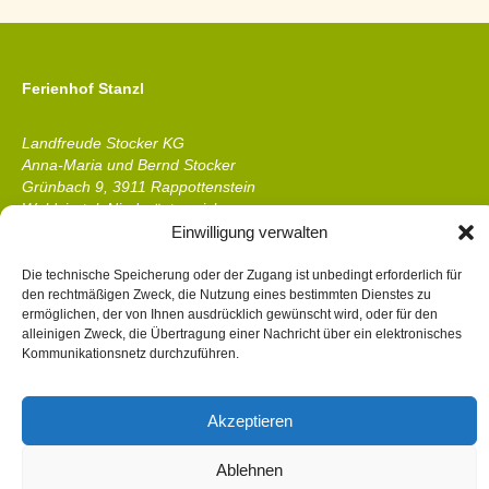
Ferienhof Stanzl
Landfreude Stocker KG
Anna-Maria und Bernd Stocker
Grünbach 9, 3911 Rappottenstein
Waldviertel, Niederösterreich
Einwilligung verwalten
Telefon &
WhatsApp
: +43 2828 8319
Die technische Speicherung oder der Zugang ist unbedingt erforderlich für
E-Mail:
ferienhof@stanzl.at
den rechtmäßigen Zweck, die Nutzung eines bestimmten Dienstes zu
ermöglichen, der von Ihnen ausdrücklich gewünscht wird, oder für den
alleinigen Zweck, die Übertragung einer Nachricht über ein elektronisches
Kommunikationsnetz durchzuführen.
Akzeptieren
Online buchen
Zimmer
Impressum
Datenschutzerklärung
Ablehnen
© [www.waltergrafik.at]